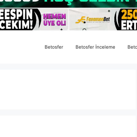
Betosfer
Betosfer İnceleme
Beto