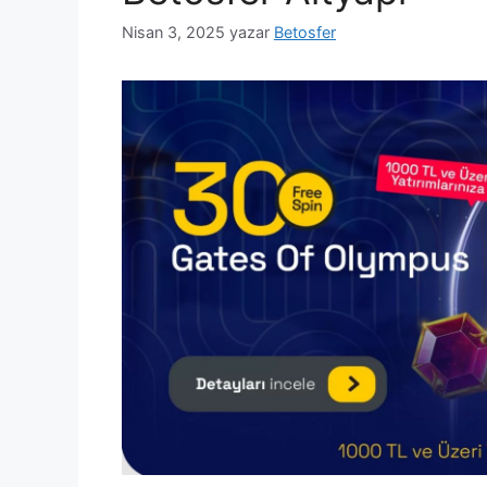
Nisan 3, 2025
yazar
Betosfer