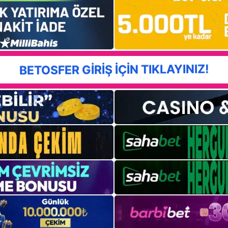
BETOSFER GİRİŞ İÇİN TIKLAYINIZ!