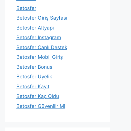
Betosfer
Betosfer Giriş Sayfası
Betosfer Altyapı
Betosfer Instagram
Betosfer Canlı Destek
Betosfer Mobil Giriş
Betosfer Bonus
Betosfer Üyelik
Betosfer Kayıt
Betosfer Kaç Oldu
Betosfer Güvenilir Mi