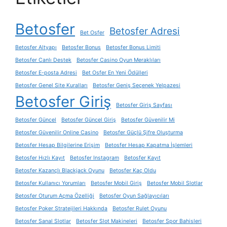
Betosfer
Betosfer Adresi
Bet Osfer
Betosfer Altyapı
Betosfer Bonus
Betosfer Bonus Limiti
Betosfer Canlı Destek
Betosfer Casino Oyun Meraklıları
Betosfer E-posta Adresi
Bet Osfer En Yeni Ödülleri
Betosfer Genel Site Kuralları
Betosfer Geniş Seçenek Yelpazesi
Betosfer Giriş
Betosfer Giriş Sayfası
Betosfer Güncel
Betosfer Güncel Giriş
Betosfer Güvenilir Mi
Betosfer Güvenilir Online Casino
Betosfer Güçlü Şifre Oluşturma
Betosfer Hesap Bilgilerine Erişim
Betosfer Hesap Kapatma İşlemleri
Betosfer Hızlı Kayıt
Betosfer Instagram
Betosfer Kayıt
Betosfer Kazançlı Blackjack Oyunu
Betosfer Kaç Oldu
Betosfer Kullanıcı Yorumları
Betosfer Mobil Giriş
Betosfer Mobil Slotlar
Betosfer Oturum Açma Özelliği
Betosfer Oyun Sağlayıcıları
Betosfer Poker Stratejileri Hakkında
Betosfer Rulet Oyunu
Betosfer Sanal Slotlar
Betosfer Slot Makineleri
Betosfer Spor Bahisleri