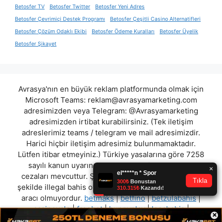
Betosfer TV
Betosfer Twitter
Betosfer Yeni Adres
Betosfer Çevrimiçi Destek Programı
Betosfer Çeşitli Casino Alternatifleri
Betosfer Çözüm Odaklı Ekibi
Betosfer Ödeme Kuralları
Betosfer Üyelik
Betosfer Şikayet
Avrasya'nın en büyük reklam platformunda olmak için
Microsoft Teams:
reklam@avrasyamarketing.com
adresimizden veya Telegram: @Avrasyamarketing
adresimizden irtibat kurabilirsiniz. (Tek iletişim
adreslerimiz teams / telegram ve mail adresimizdir.
Harici hiçbir iletişim adresimiz bulunmamaktadır.
Lütfen itibar etmeyiniz.) Türkiye yasalarına göre 7258
sayılı kanun uyarınca yasa dışı bahis oynamanın
cezaları mevcuttur. Şu an bulunduğunuz site hiç bir
şekilde illegal bahis oyunları oynatmıyor ve oynamaya
aracı olmuyordur.
betmaks
|
betfino
|
betzulabahis
|
casinovale
|
freebet
|
hunnyplay
|
lesabahis
|
×
tamambet
"