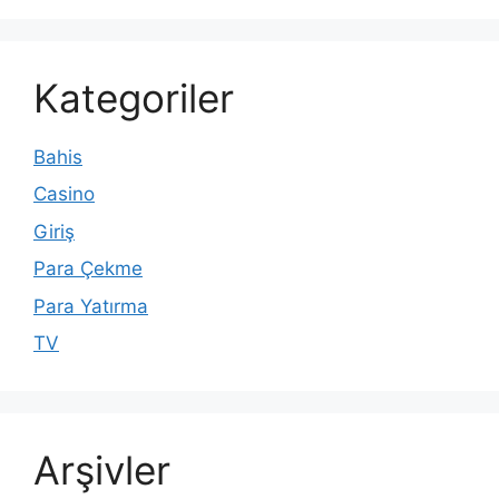
Kategoriler
Bahis
Casino
Giriş
Para Çekme
Para Yatırma
TV
Arşivler