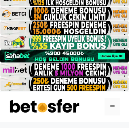
İçeriğe
atla
Menü