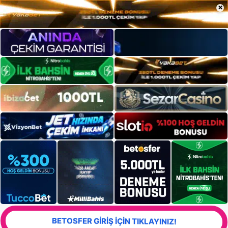
×
BETOSFER GİRİŞ İÇİN TIKLAYINIZ!