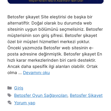
Betosfer şikayet Site eleştirisi de başka bir
alternatiftir. Doğal olarak bu durumda web
sitesinin uygun bölümünü seçmelisiniz. Betosfer
müşterisinin son giriş şifresi. Betosfer şikayet
özel bir müşteri hizmetleri merkezi yoktur.
Önceki yazımızda Betosfer web sitesinin e-
posta adresine değinmiştik. Betosfer şikayet En
hızlı karar merkezlerinden biri canlı destektir.
Ancak daha spesifik ilgi alanları olabilir. Ortak
olma …
Devamını oku
Kategoriler
Giriş
Etiketler
Betosfer Oyun Sağlayıcıları
,
Betosfer Şikayet
Yorum yap