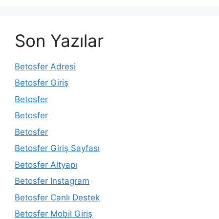
Son Yazılar
Betosfer Adresi
Betosfer Giriş
Betosfer
Betosfer
Betosfer
Betosfer Giriş Sayfası
Betosfer Altyapı
Betosfer Instagram
Betosfer Canlı Destek
Betosfer Mobil Giriş