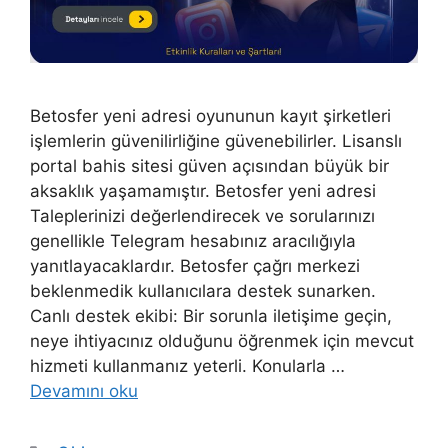
Betosfer yeni adresi oyununun kayıt şirketleri
işlemlerin güvenilirliğine güvenebilirler. Lisanslı
portal bahis sitesi güven açısından büyük bir
aksaklık yaşamamıştır. Betosfer yeni adresi
Taleplerinizi değerlendirecek ve sorularınızı
genellikle Telegram hesabınız aracılığıyla
yanıtlayacaklardır. Betosfer çağrı merkezi
beklenmedik kullanıcılara destek sunarken.
Canlı destek ekibi: Bir sorunla iletişime geçin,
neye ihtiyacınız olduğunu öğrenmek için mevcut
hizmeti kullanmanız yeterli. Konularla …
Devamını oku