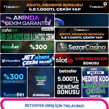
×
BETOSFER GİRİŞ İÇİN TIKLAYINIZ!