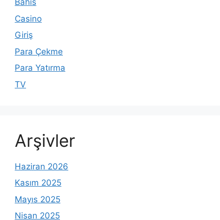
Bahis
Casino
Giriş
Para Çekme
Para Yatırma
TV
Arşivler
Haziran 2026
Kasım 2025
Mayıs 2025
Nisan 2025