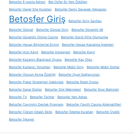
Betosfer E-posta Adresi
Bet Osfer En Yeni Ödülleri
Betosfer Genel Site Kuralları
Betosfer Geniş Seçenek Yelpazesi
Betosfer Giriş
Betosfer Giriş Sayfası
Betosfer Güncel
Betosfer Güncel Giriş
Betosfer Güvenilir Mi
Betosfer Güvenilir Online Casino
Betosfer Güçlü Şifre Oluşturma
Betosfer Hesap Bilgilerine Erişim
Betosfer Hesap Kapatma İşlemleri
Betosfer Hızlı Kayıt
Betosfer Instagram
Betosfer Kayıt
Betosfer Kazançlı Blackjack Oyunu
Betosfer Kaç Oldu
Betosfer Kullanıcı Yorumları
Betosfer Mobil Giriş
Betosfer Mobil Slotlar
Betosfer Oturum Açma Özelliği
Betosfer Oyun Sağlayıcıları
Betosfer Poker Stratejileri Hakkında
Betosfer Rulet Oyunu
Betosfer Sanal Slotlar
Betosfer Slot Makineleri
Betosfer Spor Bahisleri
Betosfer TV
Betosfer Twitter
Betosfer Yeni Adres
Betosfer Çevrimiçi Destek Programı
Betosfer Çeşitli Casino Alternatifleri
Betosfer Çözüm Odaklı Ekibi
Betosfer Ödeme Kuralları
Betosfer Üyelik
Betosfer Şikayet