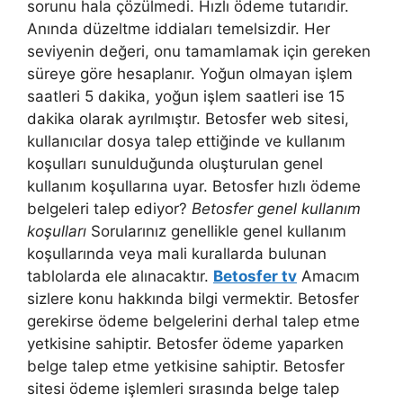
sorunu hala çözülmedi. Hızlı ödeme tutarıdir.
Anında düzeltme iddiaları temelsizdir. Her
seviyenin değeri, onu tamamlamak için gereken
süreye göre hesaplanır. Yoğun olmayan işlem
saatleri 5 dakika, yoğun işlem saatleri ise 15
dakika olarak ayrılmıştır. Betosfer web sitesi,
kullanıcılar dosya talep ettiğinde ve kullanım
koşulları sunulduğunda oluşturulan genel
kullanım koşullarına uyar. Betosfer hızlı ödeme
belgeleri talep ediyor?
Betosfer genel kullanım
koşulları
Sorularınız genellikle genel kullanım
koşullarında veya mali kurallarda bulunan
tablolarda ele alınacaktır.
Betosfer tv
Amacım
sizlere konu hakkında bilgi vermektir. Betosfer
gerekirse ödeme belgelerini derhal talep etme
yetkisine sahiptir. Betosfer ödeme yaparken
belge talep etme yetkisine sahiptir. Betosfer
sitesi ödeme işlemleri sırasında belge talep