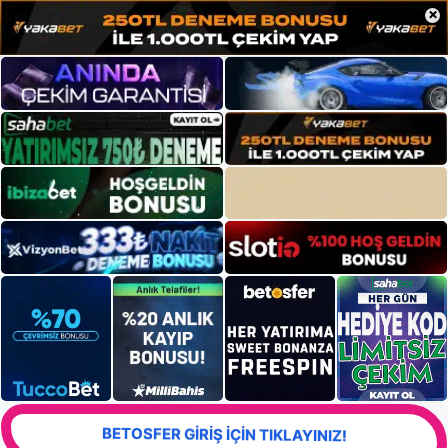
×
BETOSFER GİRİŞ İÇİN TIKLAYINIZ!