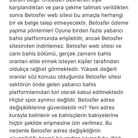
karşılandıktan ve para çekme talimatı verildikten
sonra Betosfer web sitesi bu amaçla herhangi
bir ek belge talep etmeyecektir.
Betosfer ödeme
yapma yöntemleri
Oyuna birden fazla yabancı
bahis platformunda erişilebilir, ancak Betosfer
sitesinden indirilemez. Betosfer web sitesi ve
canlı bahis bölümü, gerçek zamanlı bahis
oranları elde etmek isteyen kişiler tarafından
oldukça rağbet görmektedir. Yüksek değerli
oranlar söz konusu olduğunda Betosfer sitesi
sektörün önde gelen yabancı bahis
platformlarından biri olarak kabul edilmektedir.
Hiçbir spor ayrımcı değildir. Betosfer adres
değişikliklerine güvenilebilir mi? Yeni adres
kurayla belirlenir ve bahisçilerin bakiyelerine
hiçbir şekilde erişmesine izin verilmez. Bu
nedenle Betosfer adres değişikliğinin