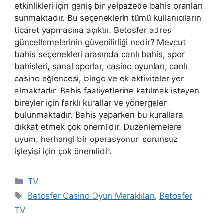
etkinlikleri için geniş bir yelpazede bahis oranları
sunmaktadır. Bu seçeneklerin tümü kullanıcıların
ticaret yapmasına açıktır. Betosfer adres
güncellemelerinin güvenilirliği nedir? Mevcut
bahis seçenekleri arasında canlı bahis, spor
bahisleri, sanal sporlar, casino oyunları, canlı
casino eğlencesi, bingo ve ek aktiviteler yer
almaktadır. Bahis faaliyetlerine katılmak isteyen
bireyler için farklı kurallar ve yönergeler
bulunmaktadır. Bahis yaparken bu kurallara
dikkat etmek çok önemlidir. Düzenlemelere
uyum, herhangi bir operasyonun sorunsuz
işleyişi için çok önemlidir.
Kategoriler
TV
Etiketler
Betosfer Casino Oyun Meraklıları
,
Betosfer
TV