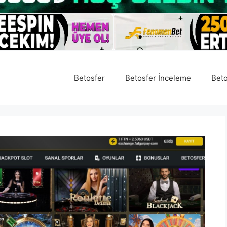
Betosfer
Betosfer İnceleme
Beto