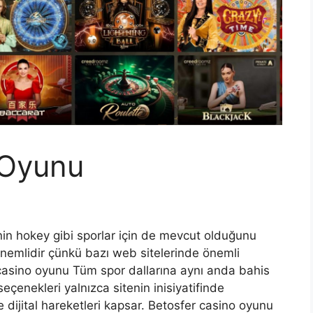
 Oyunu
nin hokey gibi sporlar için de mevcut olduğunu
nemlidir çünkü bazı web sitelerinde önemli
er casino oyunu Tüm spor dallarına aynı anda bahis
enekleri yalnızca sitenin inisiyatifinde
dijital hareketleri kapsar. Betosfer casino oyunu