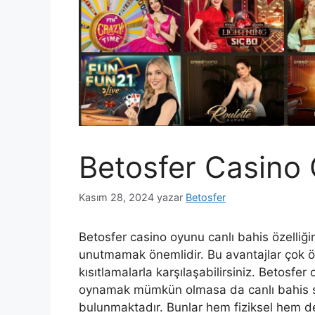
Betosfer Casino
Kasım 28, 2024
yazar
Betosfer
Betosfer casino oyunu canlı bahis özelliği
unutmamak önemlidir. Bu avantajlar çok ö
kısıtlamalarla karşılaşabilirsiniz. Betosf
oynamak mümkün olmasa da canlı bahis seç
bulunmaktadır. Bunlar hem fiziksel hem de 