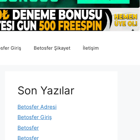
sfer Giriş
Betosfer Şikayet
İletişim
Son Yazılar
Betosfer Adresi
Betosfer Giriş
Betosfer
Betosfer